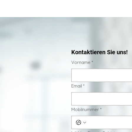
ologisches
Tiefenwirkung
Kontaktieren Sie uns!
Vorname
*
Email
*
Mobilnummer
*