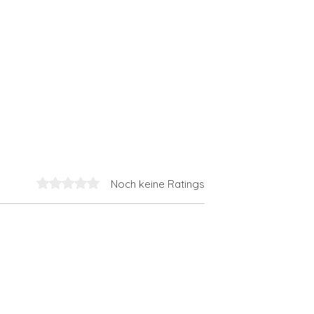
Noch keine Ratings
Mit 0 von 5 Sternen bewertet.
ise im Medicent:
RF Needling – Moderne
ndrosova verstärkt
Hautverjüngung mit