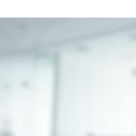
schneller wieder zuhause
unser gynäk
Angebot