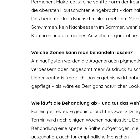
Permanent Make-up ist eine sanfte Form der kosm
die obersten Hautschichten eingebracht – dort hal
Das bedeutet: kein Nachschminken mehr am Morgen
Schwimmen, kein Nachbessern im Sommer, wenn’s hei
Konturen und ein frisches Aussehen – ganz ohne 
Welche Zonen kann man behandeln lassen?
Am häufigsten werden die Augenbrauen pigmentier
verbessern oder insgesamt mehr Ausdruck zu schaf
Lippenkontur ist möglich. Das Ergebnis wirkt dabei
gepflegt – als wäre es Dein ganz natürlicher Look
Wie läuft die Behandlung ab – und tut das weh
Für ein perfektes Ergebnis braucht es zwei Sitzung
Termin wird nach einigen Wochen nachjustiert. Dam
Behandlung eine spezielle Salbe aufgetragen, die d
auszuhalten, auch für empfindliche Menschen.