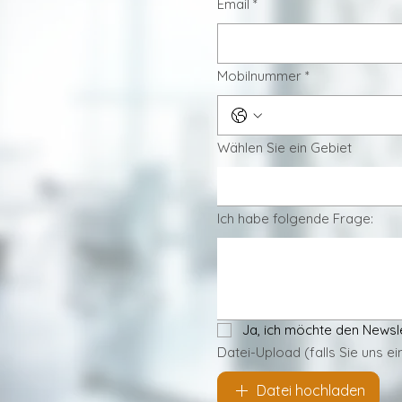
Email
*
Mobilnummer
*
Wählen Sie ein Gebiet
Ich habe folgende Frage:
Ja, ich möchte den Newsl
Datei-Upload (falls Sie uns e
Datei hochladen