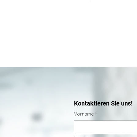
ise im Medicent:
RF Needling – Moderne
ndrosova verstärkt
Hautverjüngung mit
ologisches
Tiefenwirkung
Kontaktieren Sie uns!
Vorname
*