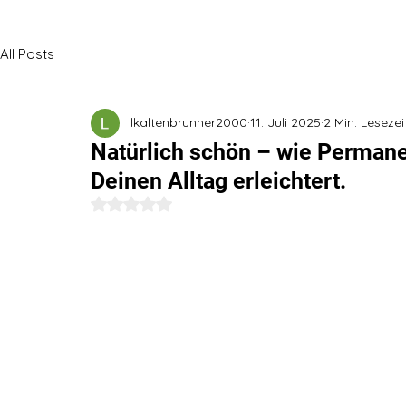
All Posts
lkaltenbrunner2000
11. Juli 2025
2 Min. Lesezei
Natürlich schön – wie Permane
Deinen Alltag erleichtert.
Mit NaN von 5 Sternen bewertet.