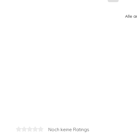
Alle 
Noch keine Ratings
Mit 0 von 5 Sternen bewertet.