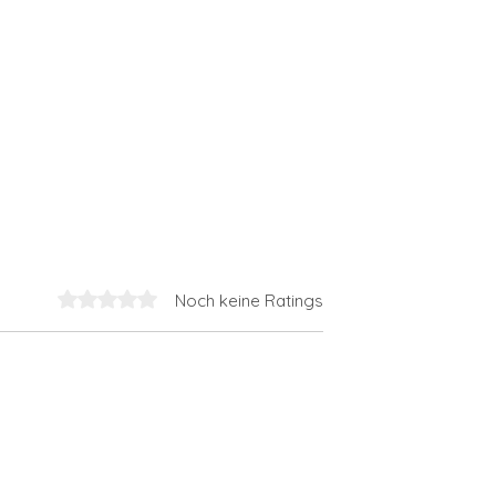
Noch keine Ratings
Mit 0 von 5 Sternen bewertet.
ise im Medicent:
RF Needling – Moderne