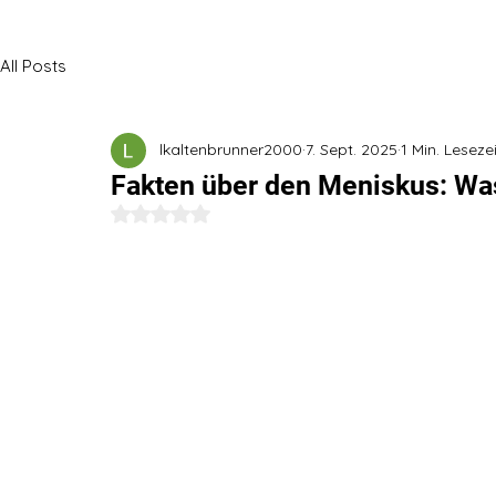
All Posts
lkaltenbrunner2000
7. Sept. 2025
1 Min. Lesezei
Fakten über den Meniskus: Was
Mit NaN von 5 Sternen bewertet.