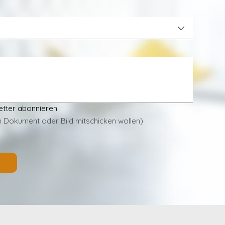
etter abonnieren.
in Dokument oder Bild mitschicken wollen)