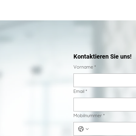
ndrosova verstärkt
Hautverjüngung mit
ologisches
Tiefenwirkung
Kontaktieren Sie uns!
Vorname
*
Email
*
Mobilnummer
*