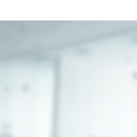
Baden: schneller zum Eingriff,
Dr. Olena A
schneller wieder zuhause
unser gynäk
Angebot