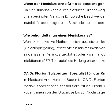
Wenn der Meniskus einreißt – das passiert gar 
Ein Meniskusriss kann durch plötzliche Drehbeweg
altersbedingten Verschleiß. Typische Beschwerden
Instabilität oder sogar eine Blockade, bei der das
Wie behandelt man einen Meniskusriss?
Wenn konservative Methoden nicht ausreichen, kann
(Gelenkspiegelung) reicht oft ein minimalinvasiver 
eingerissene Meniskus geglättet oder - wenn mögl
Injektionen (PRP-Therapie) die Heilung unterstüt
OA Dr. Florian Salzberger: Spezialist für das 
Im Medicent Ärztezentrum Baden ist OA Dr. Floria
Meniskusoperationen spezialisiert. Mit viel Erfahru
Patient:innen von der Diagnose bis zur Nachsorge 
Fazit