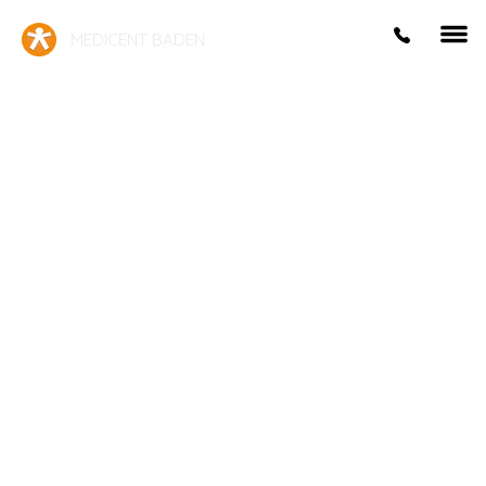
MEDICENT BADEN
Dr. med. univ. Mykola Kyrylenko