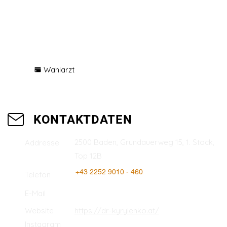
Facharzt für Orthopädie und
Traumatologie, Schwerpunkt in
der Handchirurgie und
Ellbogenchirurgie
Wahlarzt
KONTAKTDATEN
2500 Baden, Grundauerweg 15, 1. Stock,
Addresse
Top 12B
+43 2252 9010 - 460
Telefon
E-Mail
Website
https://dr-kyrylenko.at/
Instagram