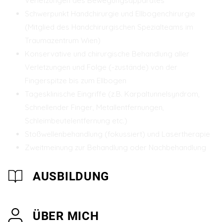
Verletzungen des Bewegungsapparates
Schwerpunkt Handchirurgie und Ellbogenchirurgie
(Mitglied des Handchirurgischen Spezialteams im
Traumazentrum Wien)
Konservative und chirurgische Behandlung aller
Verletzungen und Folge (-zustände) von der
Fingerspitze bis zum Ellbogen
Tagesklinische Eingriffe (z.B. Karpaltunnelsyndrom,
Schnellender Finger, Metallentfernungen,
Schleimbeutelentfernung etc.)
Stoßwellenbehandlung (fokussiert) und Lasertherapie
Zweitmeinung zur Behandlung oder Nachbehandlung
AUSBILDUNG
ÜBER MICH