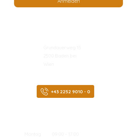
Anmelden
Adresse:
Grundauerweg 15
2500 Baden bei
Wien
Telefon:
+43 2252 9010 - 0
Öffnungszeiten der Rezeption:
Montag 09:00 - 17:00