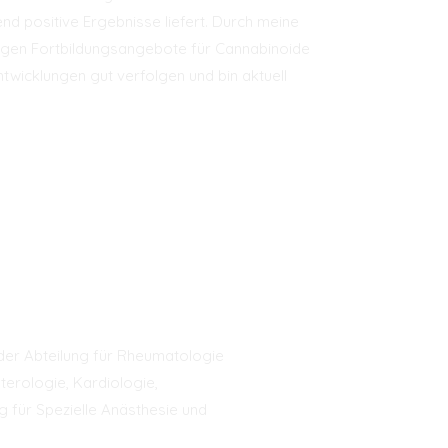
d positive Ergebnisse liefert. Durch meine
igen Fortbildungsangebote für Cannabinoide
ntwicklungen gut verfolgen und bin aktuell
 der Abteilung für Rheumatologie
terologie, Kardiologie,
g für Spezielle Anästhesie und