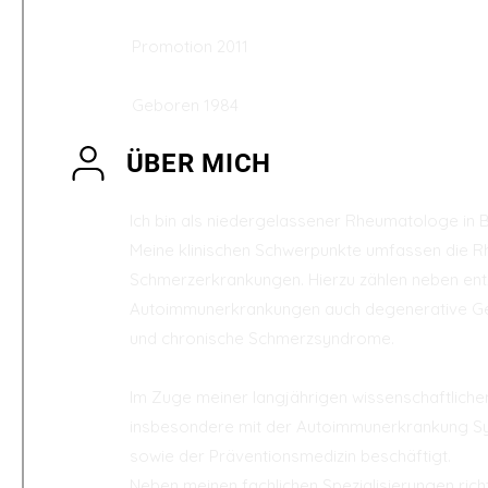
Promotion 2011
Geboren 1984
ÜBER MICH
Ich bin als niedergelassener Rheumatologe in B
Meine klinischen Schwerpunkte umfassen die 
Schmerzerkrankungen. Hierzu zählen neben ent
Autoimmunerkrankungen auch degenerative G
und chronische Schmerzsyndrome.
Im Zuge meiner langjährigen wissenschaftlichen
insbesondere mit der Autoimmunerkrankung S
sowie der Präventionsmedizin beschäftigt.
Neben meinen fachlichen Spezialisierungen ric