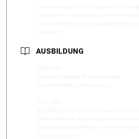
wissenschaftlicher Forschung, welche zunehmen
Teilnahme als Vortragender an einem der wen
in Österreich kann ich die wissenschaftlichen E
informiert.
AUSBILDUNG
2020-2022
Leiter der Abteilung für Innere Medizin
in der Privatklinik Goldenes Kreuz
2011 – 2018
Ausbildung zum Facharzt für Innere Medizin an
mit Rotationen an die Abteilungen für Gastroen
Hämatologie, Notfallmedizin sowie die Abteilun
Schmerztherapie