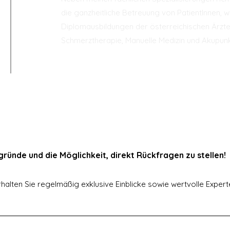
die ganzheitliche Betreuung von PatientInnen, 
Diplomausbildungen der österreichischen Ärzt
Schmerztherapie, Manuelle Medizin und Akupunk
ründe und die Möglichkeit, direkt Rückfragen zu stellen!
halten Sie regelmäßig exklusive Einblicke sowie wertvolle Exper