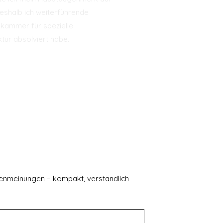
weshalb ich weiterführende
ekammer für spezielle
tur absolviert habe.
tenmeinungen – kompakt, verständlich 