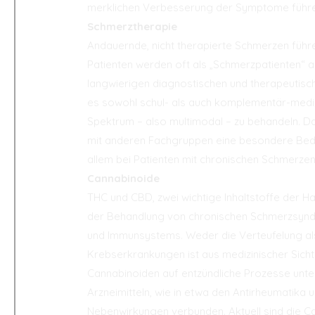
merklichen Verbesserung der Symptome führ
Schmerztherapie
Andauernde, nicht therapierte Schmerzen führ
Patienten werden oft als „Schmerzpatienten“ a
langwierigen diagnostischen und therapeutisch
es sowohl schul- als auch komplementär-mediz
Spektrum – also multimodal – zu behandeln. Da
mit anderen Fachgruppen eine besondere Bed
allem bei Patienten mit chronischen Schmerze
Cannabinoide
THC und CBD, zwei wichtige Inhaltstoffe der Ha
der Behandlung von chronischen Schmerzsyn
und Immunsystems. Weder die Verteufelung als
Krebserkrankungen ist aus medizinischer Sicht
Cannabinoiden auf entzündliche Prozesse unt
Arzneimitteln, wie in etwa den Antirheumatika 
Nebenwirkungen verbunden. Aktuell sind die C