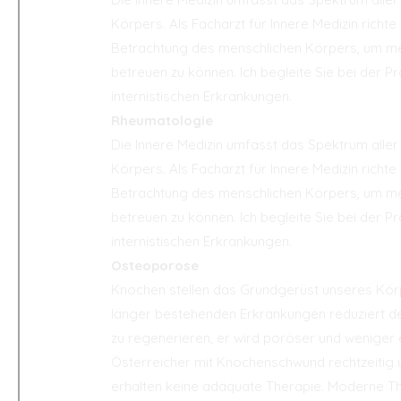
Körpers. Als Facharzt für Innere Medizin richte
Betrachtung des menschlichen Körpers, um mei
betreuen zu können. Ich begleite Sie bei der 
internistischen Erkrankungen.
Rheumatologie
Die Innere Medizin umfasst das Spektrum alle
Körpers. Als Facharzt für Innere Medizin richte
Betrachtung des menschlichen Körpers, um mei
betreuen zu können. Ich begleite Sie bei der 
internistischen Erkrankungen.
Osteoporose
Knochen stellen das Grundgerüst unseres Kör
länger bestehenden Erkrankungen reduziert der
zu regenerieren, er wird poröser und weniger e
Österreicher mit Knochenschwund rechtzeitig u
erhalten keine adäquate Therapie. Moderne Th