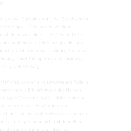
en.
en zu einer Chronifizierung der Beschwerden.
bgestempelt. Meist haben sie einen
en Leidensweg hinter sich. Gerade hier gilt
inisch mit einem breiten therapeutischen
bei hat auch der interdisziplinäre Austausch
eutung. Neue Therapieansätze zeigen vor
n oft große Wirkung.
nfpflanze, spielen eine zunehmende Rolle in
dromen sowie Erkrankungen des Nerven-
 illegale Droge noch die Heilsbringung bei
 zu unterstützen. Die Wirkung von
erscheidet sich in großem Maß von anderen
und ist im Allgemeinen nicht mit denselben
annabinoide Gegenstand intensiver