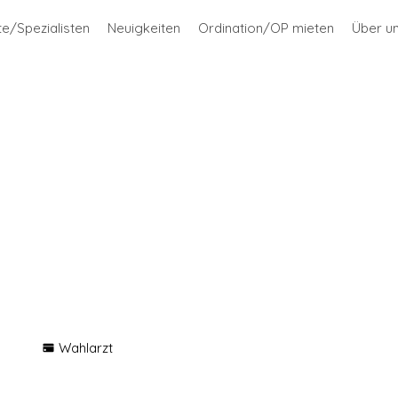
te/Spezialisten
Neuigkeiten
Ordination/OP mieten
Über u
Dr. Harald Leiss, FEFIM
Facharzt für Innere Medizin und Rheumatolo
Wahlarzt