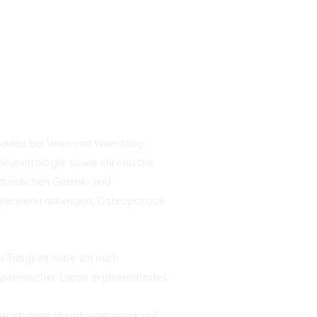
aden bei Wien und Wien tätig.
Rheumatologie sowie chronische
zündlichen Gelenk- und
elenkerkrankungen, Osteoporose
 Tätigkeit habe ich mich
ystemischer Lupus erythematodes
hte ich mein Hauptaugenmerk auf