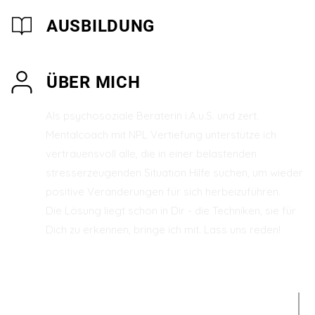
AUSBILDUNG
ÜBER MICH
Als psychosoziale Beraterin i.A.u.S. und zert.
Mentalcoach mit NPL Vertiefung unterstütze ich
vertrauensvoll alle, die in einer belastenden
stresserzeugenden Situation Hilfe suchen, um wieder
positive Veränderungen für sich herbeizuführen.
Die Lösung liegt schon in Dir - die Techniken, sie für
Dich zu erkennen, bringe ich mit. Lass uns reden!