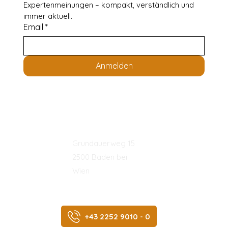
Expertenmeinungen – kompakt, verständlich und 
immer aktuell.
Email
*
Anmelden
Adresse:
Grundauerweg 15
2500 Baden bei
Wien
Telefon:
+43 2252 9010 - 0