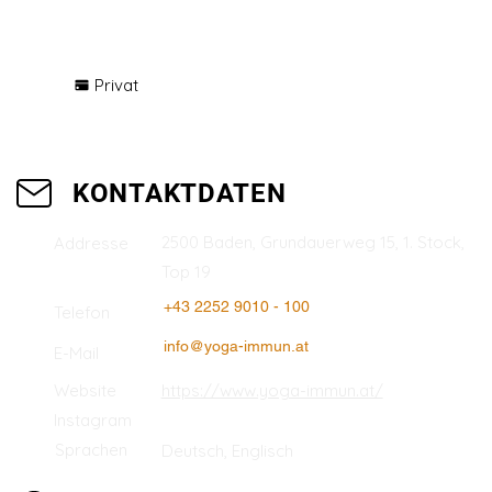
Mental-Health-Coach®,
zertifizierte Yoga-Lehrerin
Privat
KONTAKTDATEN
2500 Baden, Grundauerweg 15, 1. Stock,
Addresse
Top 19
+43 2252 9010 - 100
Telefon
info@yoga-immun.at
E-Mail
Website
https://www.yoga-immun.at/
Instagram
Sprachen
Deutsch, Englisch