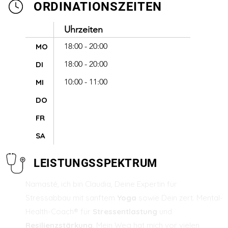
ORDINATIONSZEITEN
Uhrzeiten
18:00 - 20:00
MO
18:00 - 20:00
DI
10:00 - 11:00
MI
DO
FR
SA
LEISTUNGSSPEKTRUM
Namasté, ich bin Claudia, Deine Expertin für
Stressabbau mit sanftem
Yoga
sowie Dein zert. Mental-
Health-Coach® für
Stressentlastung
und
Resilienzstärkung
. Mein Weg hat mich vor vielen